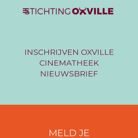
INSCHRIJVEN OXVILLE
CINEMATHEEK
NIEUWSBRIEF
MELD JE