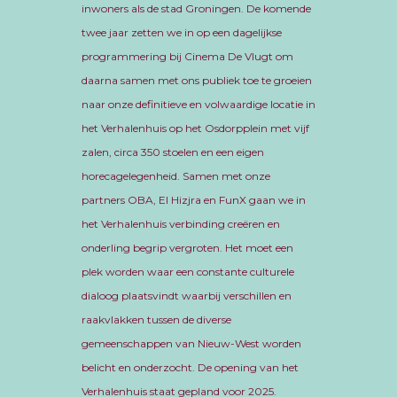
inwoners als de stad Groningen. De komende
twee jaar zetten we in op een dagelijkse
programmering bij Cinema De Vlugt om
daarna samen met ons publiek toe te groeien
naar onze definitieve en volwaardige locatie in
het Verhalenhuis op het Osdorpplein met vijf
zalen, circa 350 stoelen en een eigen
horecagelegenheid. Samen met onze
partners OBA, El Hizjra en FunX gaan we in
het Verhalenhuis verbinding creëren en
onderling begrip vergroten. Het moet een
plek worden waar een constante culturele
dialoog plaatsvindt waarbij verschillen en
raakvlakken tussen de diverse
gemeenschappen van Nieuw-West worden
belicht en onderzocht. De opening van het
Verhalenhuis staat gepland voor 2025.