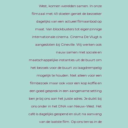
West, komen werelden samen. In onze
filmzaal met 49 stoelen geniet de bezoeker
dagelijks van een actueel filmaanbod op
maat. Van blockbusters tot eigenzinnige
internationale cinema. Cinema De Vlugt is
aangesloten bij Cineville. Wij werken ook
nauw samen met sociale en
maatschappelijke instanties uit de buurt om
het bezoek voor de buurt zo laagdrempelig
mogelijk te houden. Niet alleen voor een
filmbezoek maar ook voor een kop koffie en
een goed gesprek in een aangename setting
ben je bij ons aan het juiste adres. Je duikt bij
ons onder in het DNA van Nieuw-West. Het
café is dagelijks geopend en sluit na aanvang
van de laatste film. Op ons terras in de