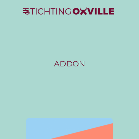
ADDON